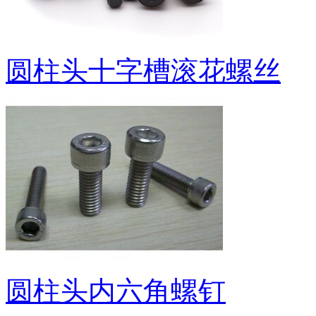
圆柱头十字槽滚花螺丝
圆柱头内六角螺钉