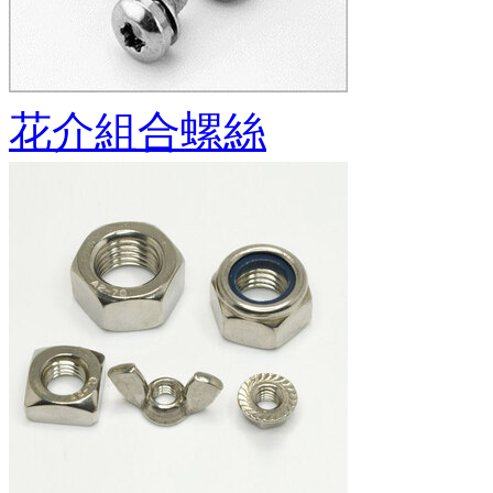
花介組合螺絲