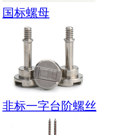
国标螺母
非标一字台阶螺丝