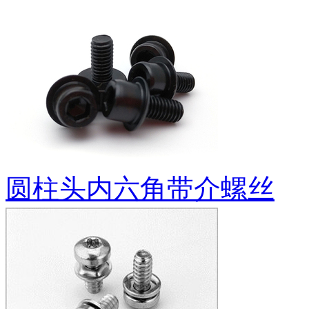
圆柱头内六角带介螺丝