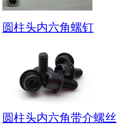
圆柱头内六角螺钉
圆柱头内六角带介螺丝