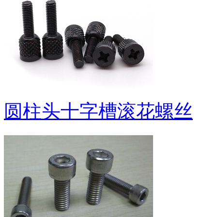
圆柱头十字槽滚花螺丝